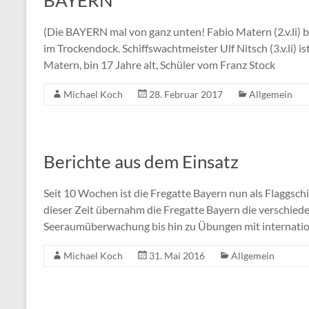
BAYERN
(Die BAYERN mal von ganz unten! Fabio Matern (2.v.li) b
im Trockendock. Schiffswachtmeister Ulf Nitsch (3.v.li) i
Matern, bin 17 Jahre alt, Schüler vom Franz Stock
Michael Koch
28. Februar 2017
Allgemein
Berichte aus dem Einsatz
Seit 10 Wochen ist die Fregatte Bayern nun als Flaggs
dieser Zeit übernahm die Fregatte Bayern die verschied
Seeraumüberwachung bis hin zu Übungen mit internatio
Michael Koch
31. Mai 2016
Allgemein