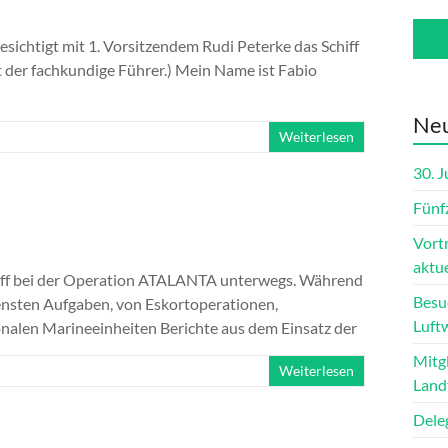
esichtigt mit 1. Vorsitzendem Rudi Peterke das Schiff
st der fachkundige Führer.) Mein Name ist Fabio
Neu
Weiterlesen
30. 
Fünf
Vort
aktue
chiff bei der Operation ATALANTA unterwegs. Während
Besu
ensten Aufgaben, von Eskortoperationen,
Luft
nalen Marineeinheiten Berichte aus dem Einsatz der
Mitg
Weiterlesen
Land
Dele