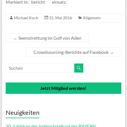
Markiert in:
bericht
einsatz
Michael Koch
31. Mai 2016
Allgemein
←
Seenotrettung im Golf von Aden
Crowdsourcing-Berichte auf Facebook
→
Jetzt Mitglied werden!
Neuigkeiten
30. Jubiläum der Indienststellung der BAYERN