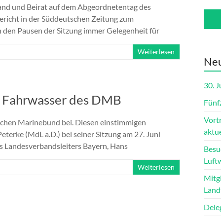
and und Beirat auf dem Abgeordnetentag des
ericht in der Süddeutschen Zeitung zum
 den Pausen der Sitzung immer Gelegenheit für
Weiterlesen
Neu
30. 
m Fahrwasser des DMB
Fünf
Vort
tschen Marinebund bei. Diesen einstimmigen
aktue
eterke (MdL a.D.) bei seiner Sitzung am 27. Juni
es Landesverbandsleiters Bayern, Hans
Besu
Luft
Weiterlesen
Mitg
Land
Dele