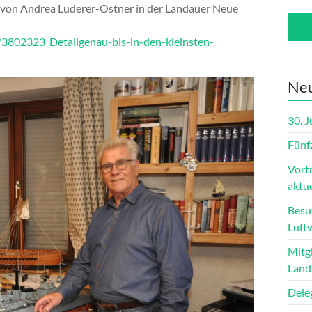
u von Andrea Luderer-Ostner in der Landauer Neue
au/3802323_Detailgenau-bis-in-den-kleinsten-
Neu
30. 
Fünf
Vort
aktue
Besu
Luft
Mitg
Land
Dele