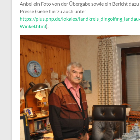
Anbei ein Foto von der Übergabe sowie ein Bericht daz
Presse (siehe hierzu auch unter
https://plus.pnp.de/lokales/landkreis_dingolfing_land
Winkel.html
).