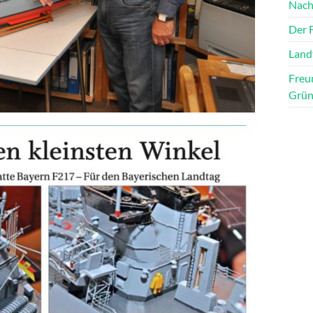
Nachr
Der 
Land
Freu
Gründ