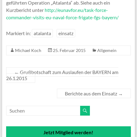
geführten Operation „Atalanta“ ab. Siehe auch ein
Kurzbericht unter
http://eunavfor.eu/task-force-
commander-visits-eu-naval-force-frigate-fgs-bayern/
Markiert in:
atalanta
einsatz
Michael Koch
25. Februar 2015
Allgemein
←
Grußbotschaft zum Auslaufen der BAYERN am
26.1.2015
Berichte aus dem Einsatz
→
Jetzt Mitglied werden!